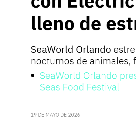
con Electri
lleno de es
SeaWorld Orlando
estr
nocturnos de animales, fi
SeaWorld Orlando pres
Seas Food Festival
19 DE MAYO DE 2026