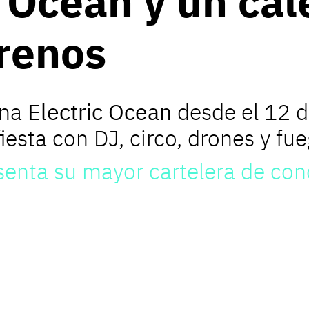
c Ocean y un cal
trenos
ena
Electric Ocean
desde el 12 d
esta con DJ, circo, drones y fueg
enta su mayor cartelera de conc