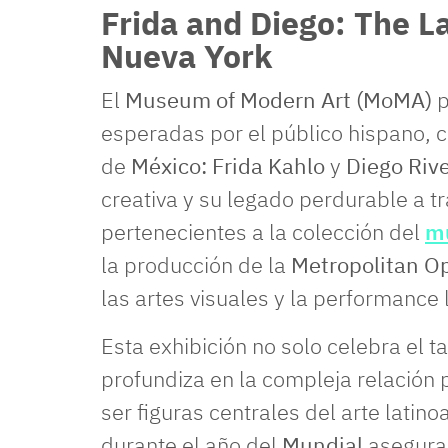
Frida and Diego: The 
Nueva York
El
Museum of Modern Art (MoMA)
p
esperadas por el público hispano, c
de
México:
Frida Kahlo
y
Diego Riv
creativa y su legado perdurable a tr
pertenecientes a la colección del
m
la producción de la
Metropolitan O
las artes visuales y la performance l
Esta exhibición no solo celebra el t
profundiza en la compleja relación 
ser figuras centrales del arte latin
durante el año del
Mundial
asegura 