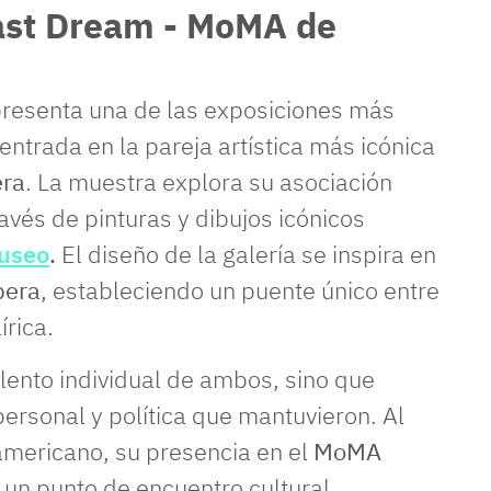
Last Dream - MoMA de
resenta una de las exposiciones más
entrada en la pareja artística más icónica
era
. La muestra explora su asociación
avés de pinturas y dibujos icónicos
useo
.
El diseño de la galería se inspira en
pera
, estableciendo un puente único entre
írica.
alento individual de ambos, sino que
personal y política que mantuvieron. Al
oamericano, su presencia en el
MoMA
un punto de encuentro cultural