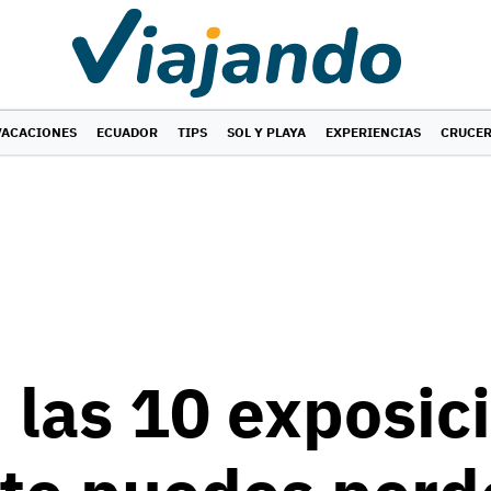
VACACIONES
ECUADOR
TIPS
SOL Y PLAYA
EXPERIENCIAS
CRUCE
 las 10 exposic