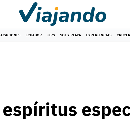
VACACIONES
ECUADOR
TIPS
SOL Y PLAYA
EXPERIENCIAS
CRUCE
 espíritus espec