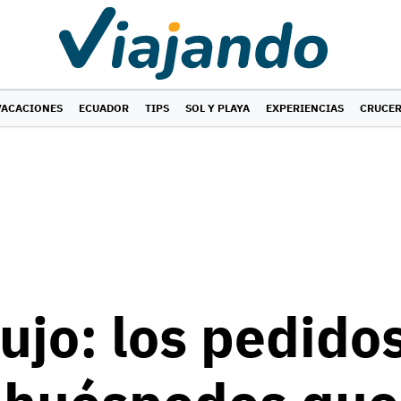
VACACIONES
ECUADOR
TIPS
SOL Y PLAYA
EXPERIENCIAS
CRUCE
lujo: los pedido