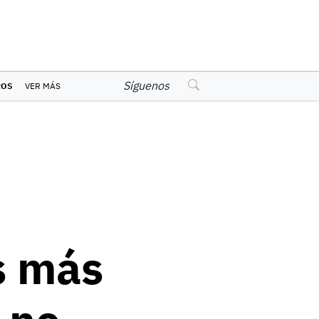
Síguenos
ROS
VER MÁS
s más