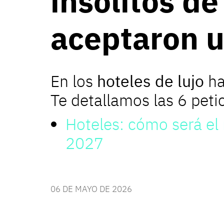
insólitos d
aceptaron u
En los
hoteles de lujo
ha
Te detallamos las 6 peti
Hoteles: cómo será el 
2027
06 DE MAYO DE 2026