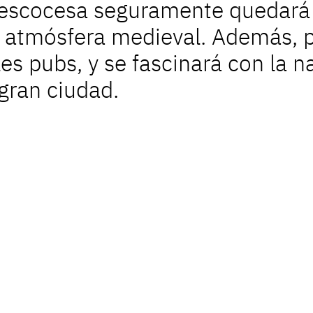
al escocesa seguramente quedará
u atmósfera medieval. Además, p
es pubs, y se fascinará con la n
gran ciudad.
Coron
joyas