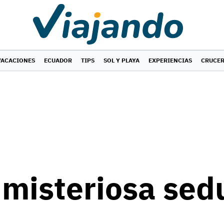
VACACIONES
ECUADOR
TIPS
SOL Y PLAYA
EXPERIENCIAS
CRUCE
misteriosa sed