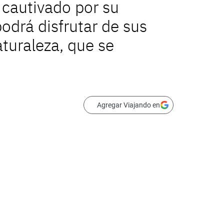
 cautivado por su
odrá disfrutar de sus
aturaleza, que se
Agregar Viajando en
ando un risco, el Castillo de Edimburgo es una visita obligada. Destacan la
 de la corona.