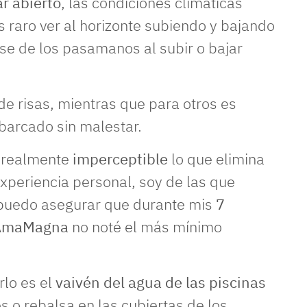
r abierto
, las condiciones climáticas
 raro ver al horizonte subiendo y bajando
se de los pasamanos al subir o bajar
de risas, mientras que para otros es
barcado sin malestar.
s realmente
imperceptible
lo que elimina
xperiencia personal, soy de las que
 puedo asegurar que durante mis
7
l AmaMagna
no noté el más mínimo
lo es el
vaivén del agua de las piscinas
 o rebalsa en las cubiertas de los