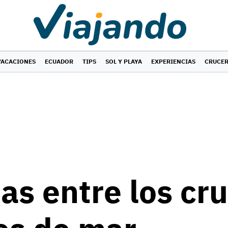
VACACIONES
ECUADOR
TIPS
SOL Y PLAYA
EXPERIENCIAS
CRUCE
as entre los cr