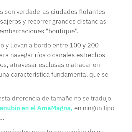
os
son verdaderas
ciudades flotantes
sajeros
y recorrer grandes distancias
n embarcaciones "boutique".
o y llevan a bordo
entre 100 y 200
para navegar
ríos o canales estrechos
,
os,
atravesar
esclusas
o atracar en
una característica fundamental que se
esta diferencia de tamaño no se tradujo,
 Danubio en el AmaMagna,
en ningún tipo
o.
namientos para tomar comida de un