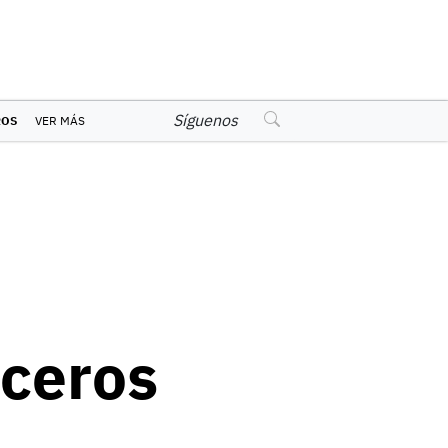
Síguenos
ROS
VER MÁS
uceros